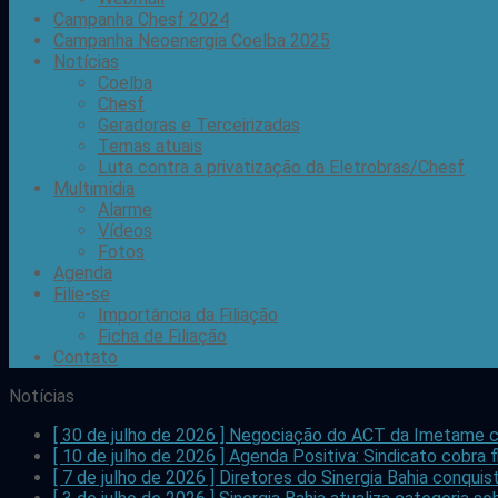
Campanha Chesf 2024
Campanha Neoenergia Coelba 2025
Notícias
Coelba
Chesf
Geradoras e Terceirizadas
Temas atuais
Luta contra a privatização da Eletrobras/Chesf
Multimídia
Alarme
Vídeos
Fotos
Agenda
Filie-se
Importância da Filiação
Ficha de Filiação
Contato
Notícias
[ 30 de julho de 2026 ]
Negociação do ACT da Imetame c
[ 10 de julho de 2026 ]
Agenda Positiva: Sindicato cobra f
[ 7 de julho de 2026 ]
Diretores do Sinergia Bahia conqui