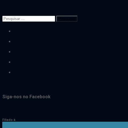
Pesquisar
por:
facebook
twitter
flickr
youtube
instagram
Siga-nos no Facebook
Filiado à