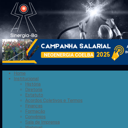
Home
Institucional
História
Diretoria
Estatuto
Acordos Coletivos e Termos
Finanças
Formação
Convênios
Sala de Imprensa
Webmail