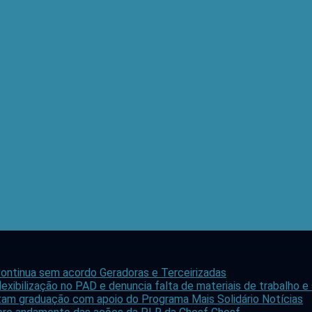
ontinua sem acordo
Geradoras e Terceirizadas
lexibilização no PAD e denuncia falta de materiais de trabalho 
stam graduação com apoio do Programa Mais Solidário
Notícias