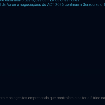
 sobre andamento das ações da PLR da Chesf
Chesf
icial da Auren e negociações do ACT 2026 continuam
Geradoras e T
o e os agentes empresariais que controlam o setor elétrico na