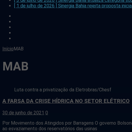
[ 3 de julho de 2026 ]
Sinergia Bahia atualiza categoria
[ 1 de julho de 2026 ]
Sinergia Bahia rejeita proposta in
facebook
twitter
flickr
youtube
instagram
Início
MAB
MAB
Luta contra a privatização da Eletrobras/Chesf
A FARSA DA CRISE HÍDRICA NO SETOR ELÉTRICO
30 de junho de 2021
0
Por Movimento dos Atingidos por Barragens O governo Bolsonar
ao esvaziamento dos reservatórios das usinas