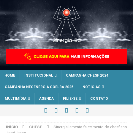
HOME
INSTITUCIONAL
CAMPANHA CHESF 2024
CAMPANHA NEOENERGIA COELBA 2025
NOTÍCIAS
MULTIMÍDIA
AGENDA
FILIE-SE
CONTATO
INÍCIO
CHESF
Sinergia lamenta falecimento do chesfiano
José Urano