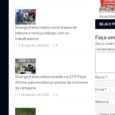
Assemble
SEJA O 
Sinergia Bahia realiza visita à base de
Itabuna e reforça diálogo com os
Faça um
trabalhadores
Seu e-mail 
4 de agosto de 2026
0
Comentário
Sinergia Bahia realiza reunião na UTD Paulo
Nome
*
Afonso para esclarecer pautas de interesse
da categoria
Email
*
3 de agosto de 2026
0
Website
Salve me