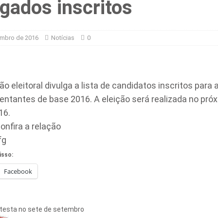
gados inscritos
tame continua sem acordo
GERADORAS E TERCEIRIZADAS
embro de 2016
Notícias
0
cobra flexibilização no PAD e denuncia falta de materiais de trabalho e
o eleitoral divulga a lista de candidatos inscritos para 
entantes de base 2016. A eleição será realizada no próx
16.
confira a relação
isso:
Facebook
otesta no sete de setembro