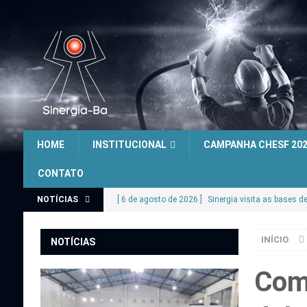
HOME
INSTITUCIONAL
CAMPANHA CHESF 20
CONTATO
NOTÍCIAS
[ 6 de agosto de 2026 ]
Sinergia visita as bases d
COELBA
INÍCIO
NOTÍCIAS
[ 4 de agosto de 2026 ]
Sinergia Bahia realiza vis
INFORMATIVO
Comi
[ 3 de agosto de 2026 ]
Sinergia Bahia realiza reu