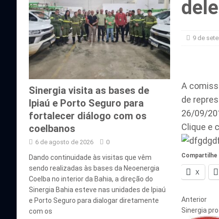
dele
COELBA
[ 30 de julho de 2026 ]
Negociação do ACT da Ime
9 de set
[ 10 de julho de 2026 ]
Agenda Positiva: Sindicato 
segurança na Coelba e empreiteiras
COELBA
A comissã
Sinergia visita as bases de
de repres
Ipiaú e Porto Seguro para
26/09/20
fortalecer diálogo com os
Clique e 
coelbanos
6 de agosto de 2026
0
Compartilhe 
Dando continuidade às visitas que vêm
sendo realizadas às bases da Neoenergia
X
Coelba no interior da Bahia, a direção do
Sinergia Bahia esteve nas unidades de Ipiaú
Anterior
e Porto Seguro para dialogar diretamente
Sinergia pr
com os