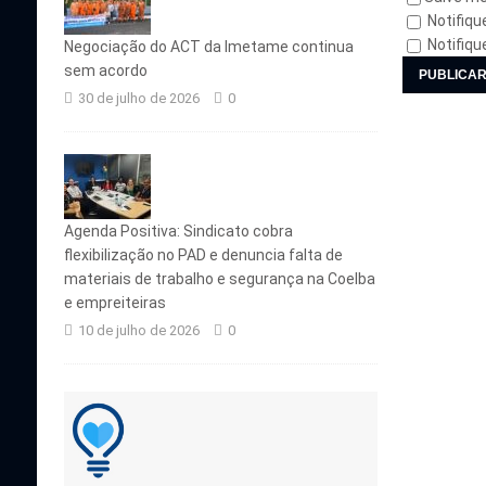
Notifiqu
Notifiqu
Negociação do ACT da Imetame continua
sem acordo
30 de julho de 2026
0
Agenda Positiva: Sindicato cobra
flexibilização no PAD e denuncia falta de
materiais de trabalho e segurança na Coelba
e empreiteiras
10 de julho de 2026
0