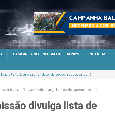
24
CAMPANHA NEOENERGIA COELBA 2025
NOTÍCIAS
e Ipiaú e Porto Seguro para fortalecer diálogo com os coelbanos
NOTÍCIAS
Comissão divulga lista de delegados inscritos
ita à base de Itabuna e reforça diálogo com os trabalhadores
ssão divulga lista de
nião na UTD Paulo Afonso para esclarecer pautas de interesse da categoria