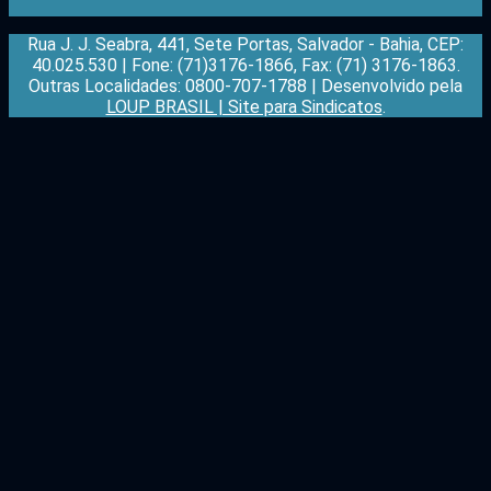
Rua J. J. Seabra, 441, Sete Portas, Salvador - Bahia, CEP:
40.025.530 | Fone: (71)3176-1866, Fax: (71) 3176-1863.
Outras Localidades: 0800-707-1788 | Desenvolvido pela
LOUP BRASIL | Site para Sindicatos
.