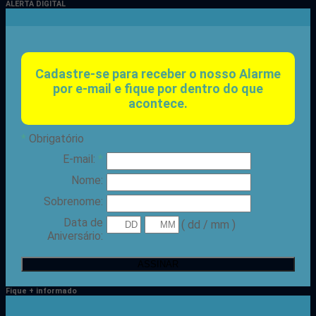
ALERTA DIGITAL
Cadastre-se para receber o nosso Alarme
por e-mail e fique por dentro do que
acontece.
*
Obrigatório
E-mail:
*
Nome:
Sobrenome:
Data de
( dd / mm )
Aniversário:
Fique + informado