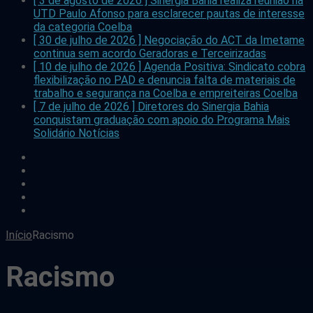
[ 3 de agosto de 2026 ]
Sinergia Bahia realiza reunião na
UTD Paulo Afonso para esclarecer pautas de interesse
da categoria
Coelba
[ 30 de julho de 2026 ]
Negociação do ACT da Imetame
continua sem acordo
Geradoras e Terceirizadas
[ 10 de julho de 2026 ]
Agenda Positiva: Sindicato cobra
flexibilização no PAD e denuncia falta de materiais de
trabalho e segurança na Coelba e empreiteiras
Coelba
[ 7 de julho de 2026 ]
Diretores do Sinergia Bahia
conquistam graduação com apoio do Programa Mais
Solidário
Notícias
facebook
twitter
flickr
youtube
instagram
Início
Racismo
Racismo