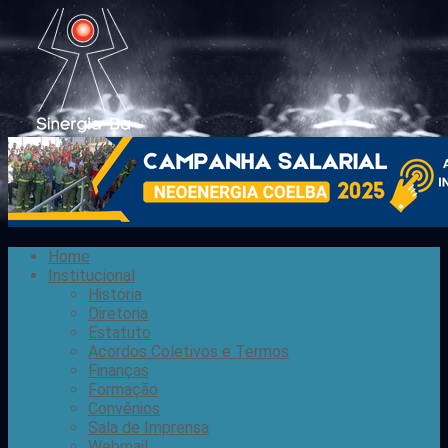
Home
Institucional
História
Diretoria
Estatuto
Acordos Coletivos e Termos
Finanças
Formação
Convênios
Sala de Imprensa
Webmail