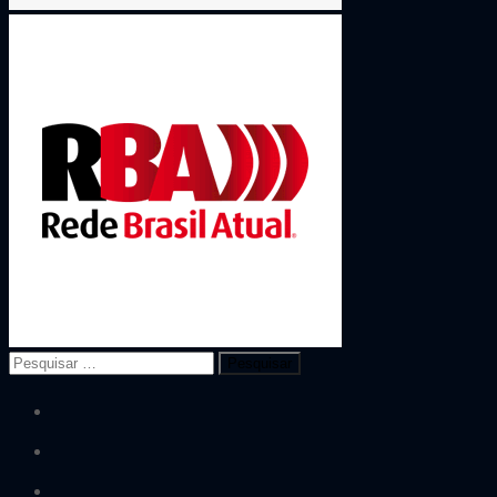
Pesquisar
por:
facebook
twitter
flickr