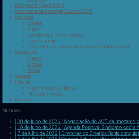
Campanha Chesf 2024
Campanha Neoenergia Coelba 2025
Notícias
Coelba
Chesf
Geradoras e Terceirizadas
Temas atuais
Luta contra a privatização da Eletrobras/Chesf
Multimídia
Alarme
Vídeos
Fotos
Agenda
Filie-se
Importância da Filiação
Ficha de Filiação
Contato
Notícias
[ 30 de julho de 2026 ]
Negociação do ACT da Imetame c
[ 10 de julho de 2026 ]
Agenda Positiva: Sindicato cobra f
[ 7 de julho de 2026 ]
Diretores do Sinergia Bahia conqui