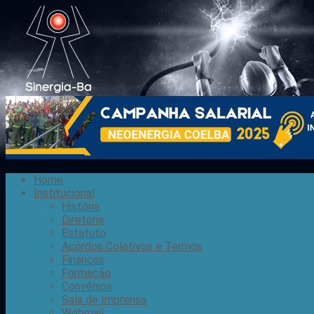
Home
Institucional
História
Diretoria
Estatuto
Acordos Coletivos e Termos
Finanças
Formação
Convênios
Sala de Imprensa
Webmail