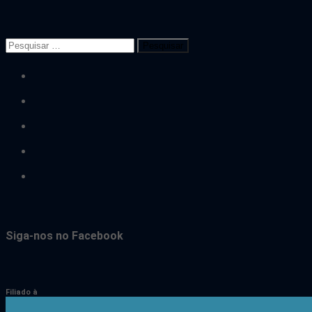
Pesquisar
por:
facebook
twitter
flickr
youtube
instagram
Siga-nos no Facebook
Filiado à