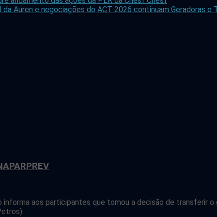
 sobre andamento das ações da PLR da Chesf
Chesf
icial da Auren e negociações do ACT 2026 continuam
Geradoras e T
ANAPARPREV
informa aos participantes que tomou a decisão de transferir o 
etros).