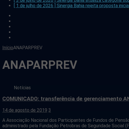
[ 3 de julho de 2026 ]
Sinergia Bahia atualiza categoria
[ 1 de julho de 2026 ]
Sinergia Bahia rejeita proposta in
facebook
twitter
flickr
youtube
instagram
Início
ANAPARPREV
ANAPARPREV
Notícias
COMUNICADO: transferência de gerenciamento 
14 de agosto de 2019
3
A Associação Nacional dos Participantes de Fundos de Pensão 
administrado pela Fundação Petrobras de Seguridade Social (P