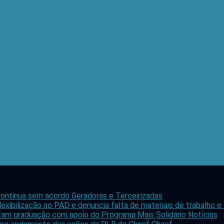
ontinua sem acordo
Geradoras e Terceirizadas
lexibilização no PAD e denuncia falta de materiais de trabalho 
stam graduação com apoio do Programa Mais Solidário
Notícias